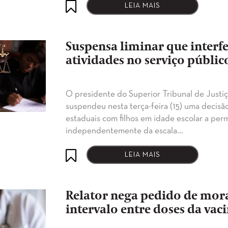
LEIA MAIS
Suspensa liminar que interfe
atividades no serviço públic
O presidente do Superior Tribunal de Justiç
suspendeu nesta terça-feira (15) uma decisão
estaduais com filhos em idade escolar a per
independentemente da escala…
LEIA MAIS
Relator nega pedido de mor
intervalo entre doses da vaci