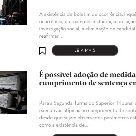
​A existência de boletim de ocorrência, inqu
ocorrência, ou a simples instauração de açã
investigação social, a eliminação de candid
reafirmar…
LEIA MAIS
É possível adoção de medidas
cumprimento de sentença e
​​​Para a Segunda Turma do Superior Tribunal
executivas atípicas no cumprimento de sen
desde que sejam observados parâmetros esta
como a existência de…