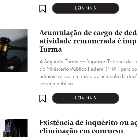
LEIA MAIS
Acumulação de cargo de ded
atividade remunerada é imp
Turma
A Segunda Turma do Superior Tribunal de Ju
do Ministério Público Federal (MPF) para 
administrativa, em razão do acúmulo da doc
serviço público…
LEIA MAIS
Existência de inquérito ou a
eliminação em concurso