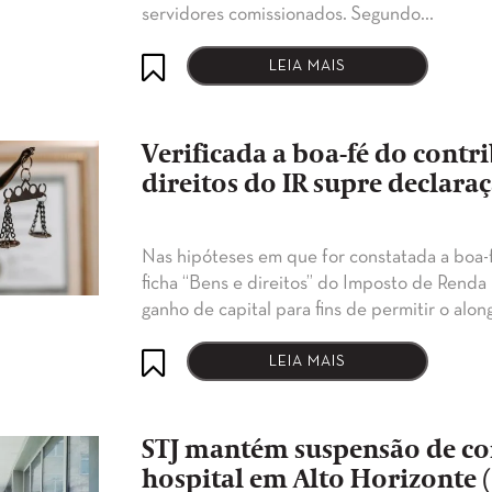
servidores comissionados. Segundo…
LEIA MAIS
Verificada a boa-fé do contr
direitos do IR supre declara
Nas hipóteses em que for constatada a boa-f
ficha “Bens e direitos” do Imposto de Renda 
ganho de capital para fins de permitir o al
LEIA MAIS
STJ mantém suspensão de con
hospital em Alto Horizonte 