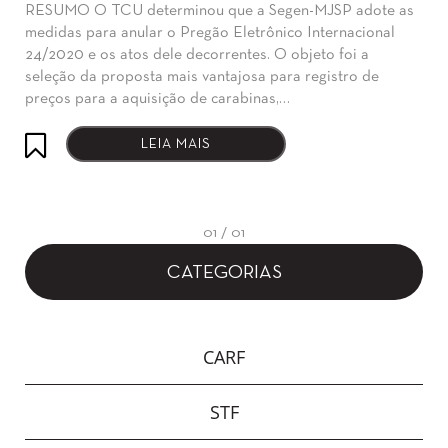
RESUMO O TCU determinou que a Segen-MJSP adote as
medidas para anular o Pregão Eletrônico Internacional
24/2020 e os atos dele decorrentes. O objeto foi a
seleção da proposta mais vantajosa para registro de
preços para a aquisição de carabinas,…
LEIA MAIS
01 / 01
CATEGORIAS
CARF
STF