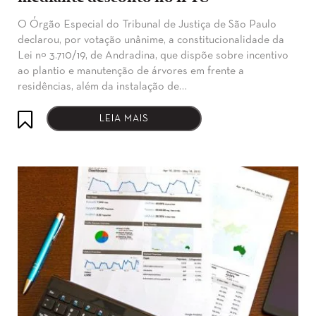
O Órgão Especial do Tribunal de Justiça de São Paulo
declarou, por votação unânime, a constitucionalidade da
Lei nº 3.710/19, de Andradina, que dispõe sobre incentivo
ao plantio e manutenção de árvores em frente a
residências, além da instalação de…
LEIA MAIS