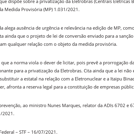
ue dispõe sobre a privatização da Eletrobras (Centrais Elétricas B
 da Medida Provisória (MP) 1.031/2021.
a alega ausência de urgência e relevância na edição de MP, como
ta ainda que o projeto de lei de conversão enviado para a sançã
dam qualquer relação com o objeto da medida provisória.
ue a norma viola o dever de licitar, pois prevê a prorrogação d
nante para a privatização da Eletrobras. Cita ainda que a lei não 
ubstituir a estatal na relação com a Eletronuclear e a Itaipu Bin
ver, afronta a reserva legal para a constituição de empresas públic
r prevenção, ao ministro Nunes Marques, relator da ADIs 6702 e 6
1/2021.
ederal – STF – 16/07/2021.