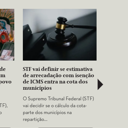
nde
STF vai definir se estimativa
Rede ped
 em
de arrecadação com isenção
rodada d
 povo
de ICMS entra na cota dos
exploraç
municípios
petróleo 
O Supremo Tribunal Federal (STF)
A Rede Sus
TF),
vai decidir se o cálculo da cota-
no Supremo
o
parte dos municípios na
a Arguiçã
repartição…
Preceito 