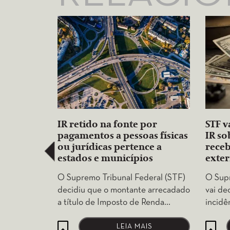
IR retido na fonte por
STF v
pagamentos a pessoas físicas
IR so
ou jurídicas pertence a
receb
estados e municípios
exter
O Supremo Tribunal Federal (STF)
O Supr
decidiu que o montante arrecadado
vai dec
a título de Imposto de Renda…
incidê
LEIA MAIS