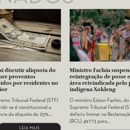
ai discutir alíquota do
Ministro Fachin suspe
bre proventos
reintegração de posse
idos por residentes no
área reivindicada pelo
ior
indígena Xokleng
emo Tribunal Federal (STF)
O ministro Edson Fachin, do
idir se é constitucional a
Supremo Tribunal Federal (S
ncia da alíquota de 25%…
deferiu liminar na Reclamaçã
(RCL) 49773 para…
LEIA MAIS