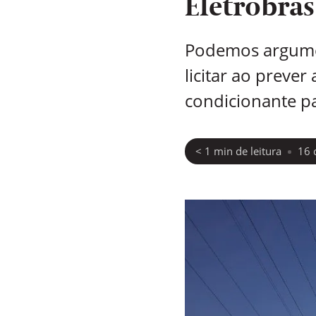
Eletrobras
Podemos argumen
licitar ao preve
condicionante pa
< 1
min de leitura
16 