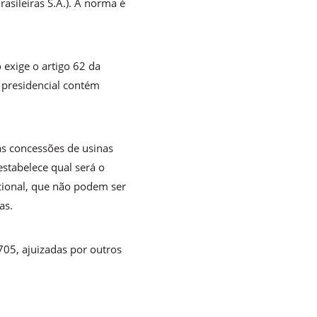
rasileiras S.A.). A norma é
 exige o artigo 62 da
o presidencial contém
as concessões de usinas
estabelece qual será o
acional, que não podem ser
as.
705, ajuizadas por outros