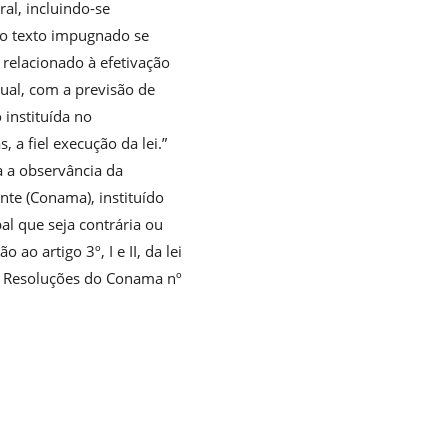
al, incluindo-se
e o texto impugnado se
 relacionado à efetivação
dual, com a previsão de
 instituída no
 a fiel execução da lei.”
a a observância da
nte (Conama), instituído
al que seja contrária ou
ao artigo 3º, I e II, da lei
as Resoluções do Conama nº