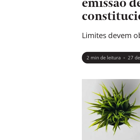
emissão de
constituci
Limites devem ob
2
min de leitura
27 de