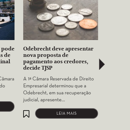
o pode
Odebrecht deve apresentar
Tribuna
s de
nova proposta de
condenaç
inal
pagamento aos credores,
de empre
decide TJSP
sonegaçã
 Câmara
A 1ª Câmara Reservada de Direito
A 8ª Câmar
 do
Empresarial determinou que a
Tribunal d
Odebrecht, em sua recuperação
negou pro
judicial, apresente…
LEIA MAIS