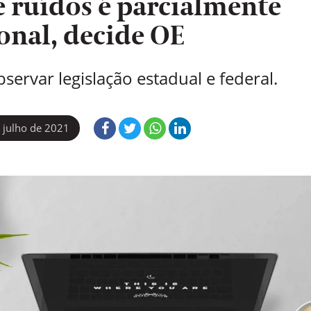
 ruídos é parcialmente
onal, decide OE
servar legislação estadual e federal.
 julho de 2021