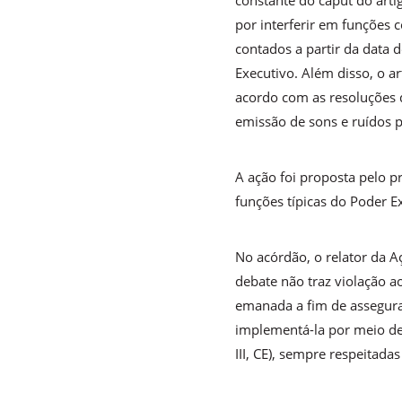
constante do caput do artig
por interferir em funções c
contados a partir da data d
Executivo. Além disso, o ar
acordo com as resoluções 
emissão de sons e ruídos 
A ação foi proposta pelo p
funções típicas do Poder Ex
No acórdão, o relator da A
debate não traz violação a
emanada a fim de assegura
implementá-la por meio de 
III, CE), sempre respeitad