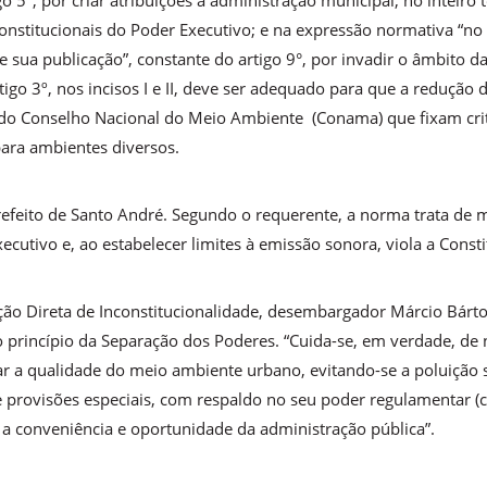
o 5º, por criar atribuições à administração municipal; no inteiro t
onstitucionais do Poder Executivo; e na expressão normativa “no p
e sua publicação”, constante do artigo 9°, por invadir o âmbito d
tigo 3º, nos incisos I e II, deve ser adequado para que a redução
do Conselho Nacional do Meio Ambiente (Conama) que fixam crit
para ambientes diversos.
refeito de Santo André. Segundo o requerente, a norma trata de m
ecutivo e, ao estabelecer limites à emissão sonora, viola a Const
ção Direta de Inconstitucionalidade, desembargador Márcio Bártol
o princípio da Separação dos Poderes. “Cuida-se, em verdade, de 
r a qualidade do meio ambiente urbano, evitando-se a poluição 
provisões especiais, com respaldo no seu poder regulamentar (cf. 
as a conveniência e oportunidade da administração pública”.