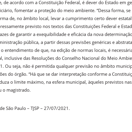
 de acordo com a Constituição Federal, é dever do Estado em ger
udiciário, fomentar a proteção do meio ambiente. “Dessa forma, s
orma de, no âmbito local, levar a cumprimento certo dever estatal
ressamente previsto nos textos das Constituições Federal e Esta
es de garantir a exequibilidade e eficácia da nova determinação
istração pública, a partir dessas previsões genéricas e abstratas,
o entendimento de que, na edição de normas locais, é necessári
ral, inclusive das Resoluções do Conselho Nacional do Meio Ambie
81. Ou seja, não é permitida qualquer previsão no âmbito municip
ões do órgão. “Há que se dar interpretação conforme a Constituição 
duza o limite máximo, na esfera municipal, àqueles previstos n
u o magistrado.
 de São Paulo – TJSP – 27/07/2021.