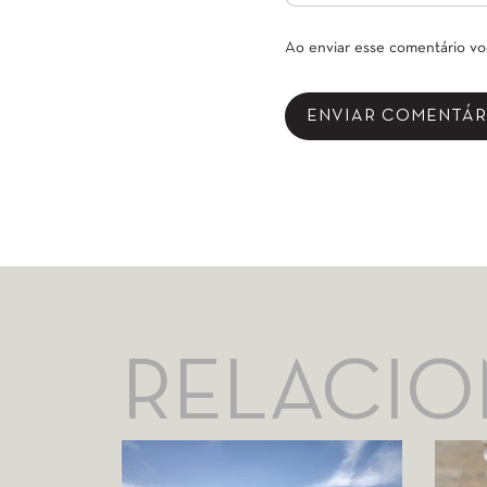
Ao enviar esse comentário v
RELACI