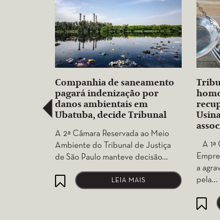
Companhia de saneamento
Tribu
pagará indenização por
homo
danos ambientais em
recup
Ubatuba, decide Tribunal
Usina
assoc
A 2ª Câmara Reservada ao Meio
A 1ª C
Ambiente do Tribunal de Justiça
Empres
de São Paulo manteve decisão…
a agra
pela…
LEIA MAIS