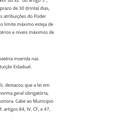
eor do §2º do artigo 5º,
razo de 30 (trinta) dias,
as atribuições do Poder
 do limite máximo esteja de
érios e níveis máximos de
atéria inserida nas
ituição Estadual.
i, destacou que a lei em
norma geral obrigatória,
sonora. Cabe ao Município
artigos 84, IV, CF, e 47,