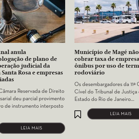
nal anula
Município de Magé nã
logação de plano de
cobrar taxa de empresa
eração judicial da
ônibus por uso de term
 Santa Rosa e empresas
rodoviário
iadas
Os desembargadores da 11ª
âmara Reservada de Direito
Cível do Tribunal de Justiça
arial deu parcial provimento
Estado do Rio de Janeiro…
vo de instrumento interposto
LEIA MAIS
LEIA MAIS