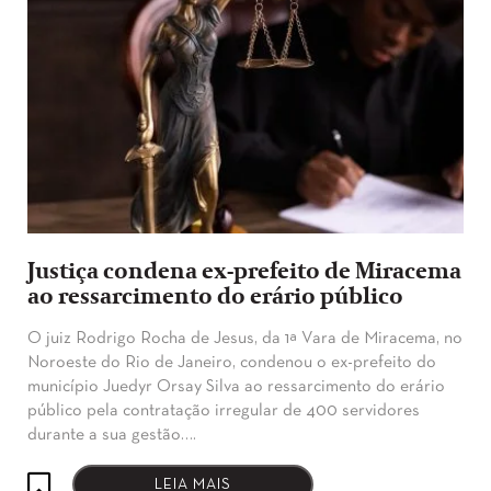
Justiça condena ex-prefeito de Miracema
ao ressarcimento do erário público
O juiz Rodrigo Rocha de Jesus, da 1ª Vara de Miracema, no
Noroeste do Rio de Janeiro, condenou o ex-prefeito do
município Juedyr Orsay Silva ao ressarcimento do erário
público pela contratação irregular de 400 servidores
durante a sua gestão….
LEIA MAIS