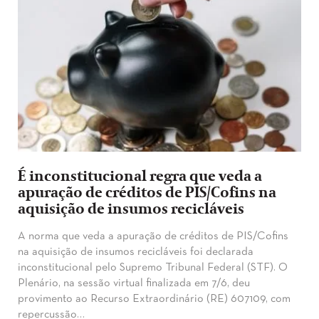
É inconstitucional regra que veda a
apuração de créditos de PIS/Cofins na
aquisição de insumos recicláveis
A norma que veda a apuração de créditos de PIS/Cofins
na aquisição de insumos recicláveis foi declarada
inconstitucional pelo Supremo Tribunal Federal (STF). O
Plenário, na sessão virtual finalizada em 7/6, deu
provimento ao Recurso Extraordinário (RE) 607109, com
repercussão…