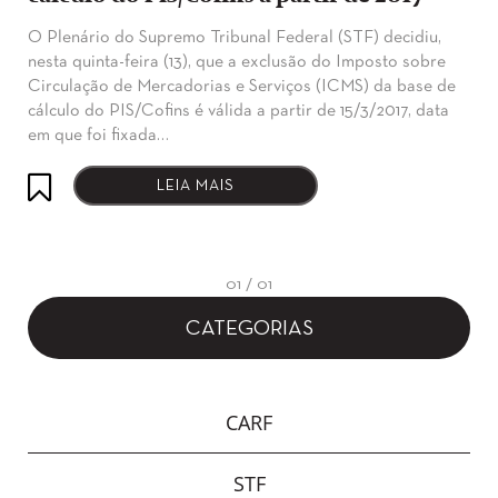
O Plenário do Supremo Tribunal Federal (STF) decidiu,
nesta quinta-feira (13), que a exclusão do Imposto sobre
Circulação de Mercadorias e Serviços (ICMS) da base de
cálculo do PIS/Cofins é válida a partir de 15/3/2017, data
em que foi fixada…
LEIA MAIS
01 / 01
CATEGORIAS
CARF
STF