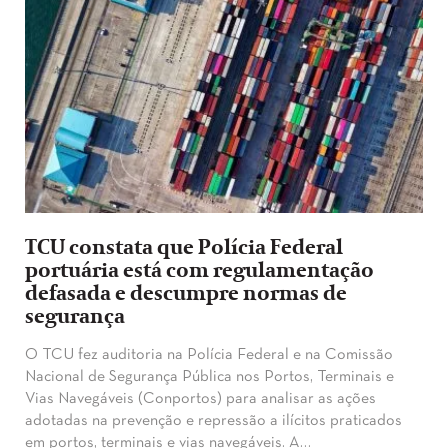
TCU constata que Polícia Federal
portuária está com regulamentação
defasada e descumpre normas de
segurança
O TCU fez auditoria na Polícia Federal e na Comissão
Nacional de Segurança Pública nos Portos, Terminais e
Vias Navegáveis (Conportos) para analisar as ações
adotadas na prevenção e repressão a ilícitos praticados
em portos, terminais e vias navegáveis. A…