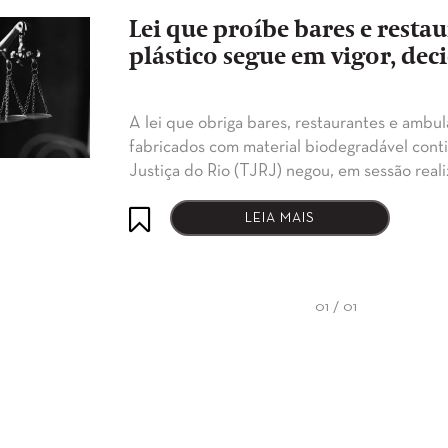
Lei que proíbe bares e resta
plástico segue em vigor, dec
A lei que obriga bares, restaurantes e ambu
fabricados com material biodegradável cont
Justiça do Rio (TJRJ) negou, em sessão real
LEIA MAIS
01 / 01