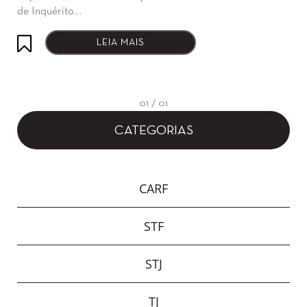
de Inquérito…
LEIA MAIS
01 / 01
CATEGORIAS
CARF
STF
STJ
TJ