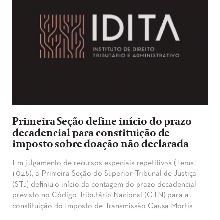
Primeira Seção define início do prazo
decadencial para constituição de
imposto sobre doação não declarada
Em julgamento de recursos especiais repetitivos (Tema
1.048), a Primeira Seção do Superior Tribunal de Justiça
(STJ) definiu o início da contagem do prazo decadencial
previsto no Código Tributário Nacional (CTN) para a
constituição do Imposto de Transmissão Causa Mortis…