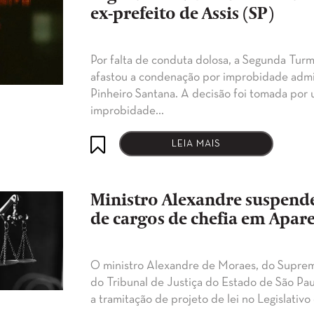
ex-prefeito de Assis (SP)
​​Por falta de conduta dolosa, a Segunda Tur
afastou a condenação por improbidade admini
Pinheiro Santana. A decisão foi tomada por 
improbidade…
LEIA MAIS
Ministro Alexandre suspende
de cargos de chefia em Apare
O ministro Alexandre de Moraes, do Suprem
do Tribunal de Justiça do Estado de São P
a tramitação de projeto de lei no Legislativ